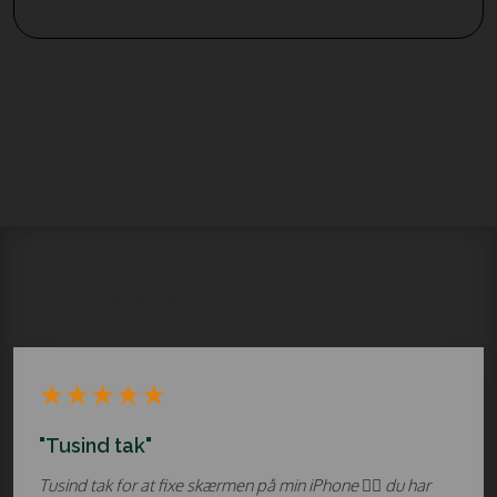
Det siger
vores
kunder om os
​★★★★★
"Tusind tak"
Tusind tak for at fixe skærmen på min iPhone 👌🏼 du har