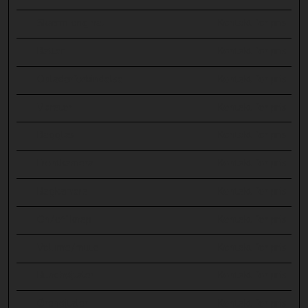
Skærm original
Kontakt for pris
Batteri
Kontakt for pris
Opladerforbindelse
Kontakt for pris
Vibrator
Kontakt for pris
Bagglas
Kontakt for pris
Frontkamera
Kontakt for pris
Bagkamera
Kontakt for pris
On/off knap
Kontakt for pris
Volume/mute
Kontakt for pris
Bundhøjtaler
Kontakt for pris
Ørehøjtaler
Kontakt for pris