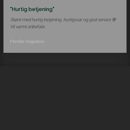
"Hurtig betjening"
Skønt med hurtig betjening, hurtigsvar og god service 🌸
Vil varmt anbefale.
Pernille Hagedorn
Følg med på vores
Facebook
side