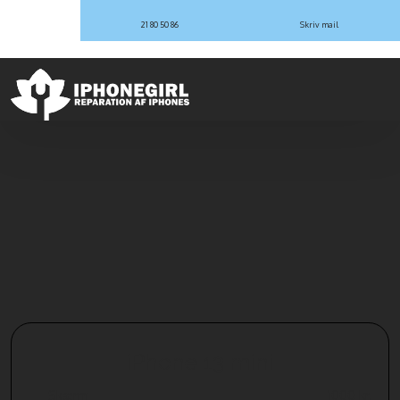
21 80 50 86
Skriv mail
​iPhone 13 mini
​Skærm
​1000 kr.