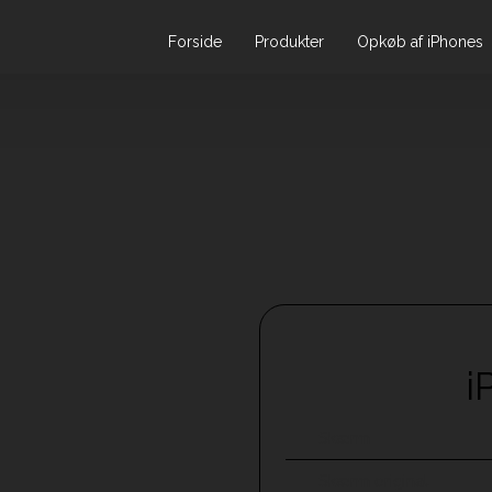
Forside
Produkter
Opkøb af iPhones
​
​Skærm
Skærm original