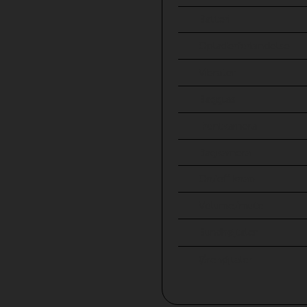
Batteri
Opladerforbindelse
Vibrator
Bagglas
Frontkamera
Bagkamera
On/off knap
Volume/mute
Bundhøjtaler
Ørehøjtaler