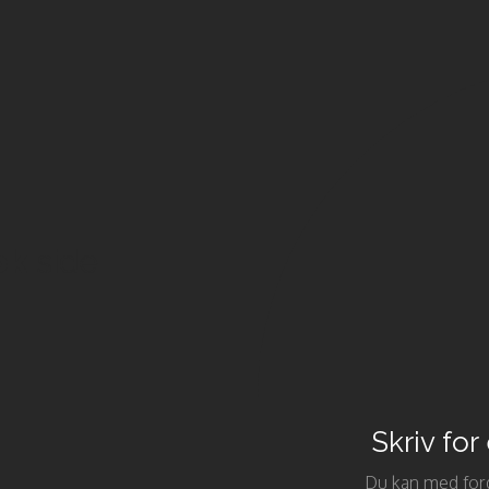
ok
side
Skriv for
Du kan med ford