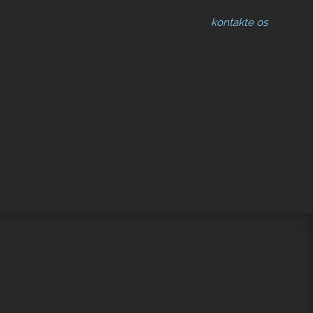
ner, hvis dette er tilfælde, kan du med fordel
kontakte os