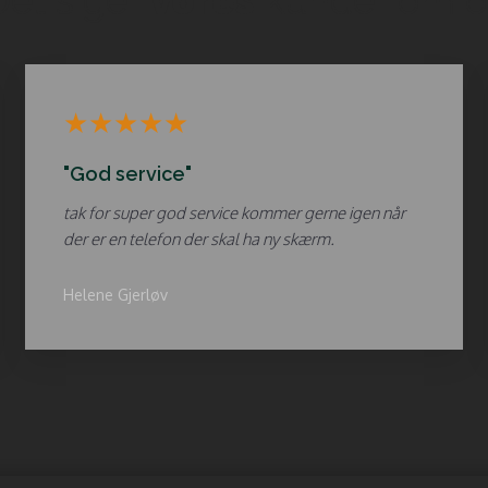
Det siger
vores
kunder om o
​★★★★★
"God service"
tak for super god service kommer gerne igen når
der er en telefon der skal ha ny skærm.
Helene Gjerløv