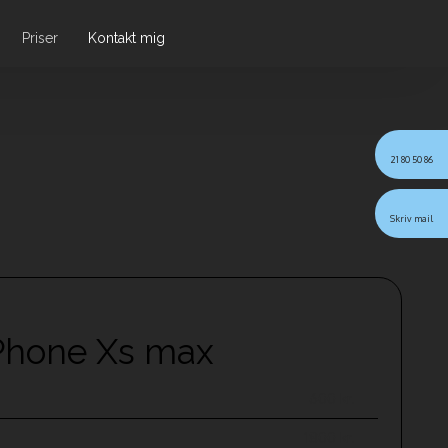
Priser
Kontakt mig
21 80 50 86
Skriv mail
iPhone Xs max
600 kr.
1800 kr.