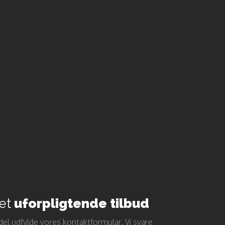
 et
uforpligtende tilbud
el udfylde vores kontaktformular. Vi svare