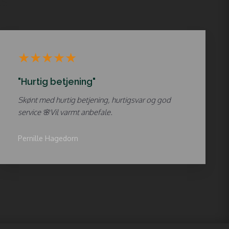
s
​★★★★★
"Hurtig betjening"
Skønt med hurtig betjening, hurtigsvar og god
service 🌸Vil varmt anbefale.
Pernille Hagedorn